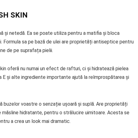
SH SKIN
 și netedă. Ea se poate utiliza pentru a matifia și bloca
ii. Formula sa pe bază de ulei are proprietăți antiseptice pentru
ine de pe suprafața pielii.
 oferă nu numai un efect de rafturi, ci și hidratează pielea
ina E și alte ingrediente importante ajută la reîmprospătarea și
 buzelor voastre o senzație ușoară și suplă. Are proprietăți
e măsline hidratante, pentru o strălucire uimitoare. Acesta se
entru a crea un look mai dramatic.