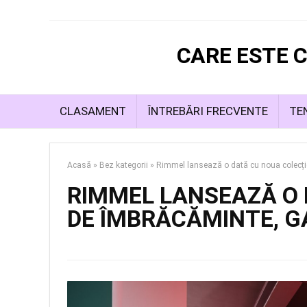
CARE ESTE C
CLASAMENT
ÎNTREBĂRI FRECVENTE
TE
Acasă
»
Bez kategorii
»
Rimmel lansează o dată cu noua colecți
RIMMEL LANSEAZĂ O 
DE ÎMBRĂCĂMINTE, G