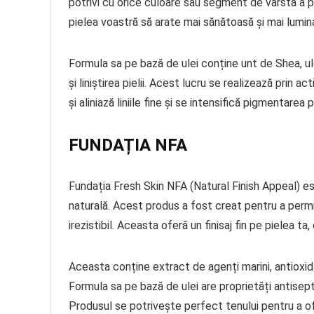
potrivi cu orice culoare sau segment de vârstă a pi
pielea voastră să arate mai sănătoasă și mai lumina
Formula sa pe bază de ulei conține unt de Shea, ulei
și liniștirea pielii. Acest lucru se realizează prin
și aliniază liniile fine și se intensifică pigmentarea pi
FUNDAȚIA NFA
Fundația Fresh Skin NFA (Natural Finish Appeal) e
naturală. Acest produs a fost creat pentru a permite
irezistibil. Aceasta oferă un finisaj fin pe pielea ta
Aceasta conține extract de agenți marini, antioxida
Formula sa pe bază de ulei are proprietăți antisepti
Produsul se potrivește perfect tenului pentru a ofe