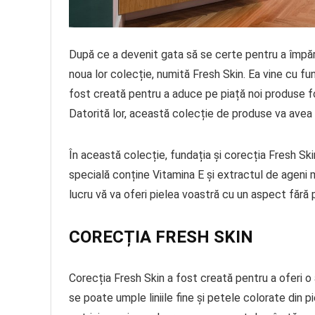
După ce a devenit gata să se certe pentru a împăr
noua lor colecție, numită Fresh Skin. Ea vine cu fu
fost creată pentru a aduce pe piață noi produse f
Datorită lor, această colecție de produse va avea 
În această colecție, fundația și corecția Fresh Ski
specială conține Vitamina E și extractul de ageni ma
lucru vă va oferi pielea voastră cu un aspect fără 
CORECȚIA FRESH SKIN
Corecția Fresh Skin a fost creată pentru a oferi o a
se poate umple liniile fine și petele colorate din