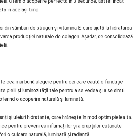
elii. Oferă o acoperire perfectă în 3 secunde, astfel încât
tă în același timp.
 din sâmburi de struguri și vitamina E, care ajută la hidratarea
 activarea producției naturale de colagen. Așadar, se consolidează
elii.
ste cea mai bună alegere pentru cei care caută o fundație
 pielii și luminozității tale pentru a se vedea și a se simti
, oferind o acoperire naturală și luminată.
nți și uleiuri hidratante, care hrănește în mod optim pielea ta.
ce pentru prevenirea inflamațiilor și a erupțiilor cutanate.
ri o culoare naturală, luminată și radiantă.