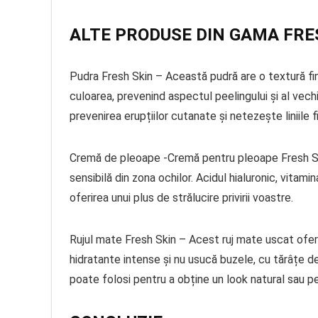
ALTE PRODUSE DIN GAMA FRE
Pudra Fresh Skin – Această pudră are o textură fină
culoarea, prevenind aspectul peelingului și al vech
prevenirea erupțiilor cutanate și netezește liniile f
Cremă de pleoape -Cremă pentru pleoape Fresh Skin
sensibilă din zona ochilor. Acidul hialuronic, vitam
oferirea unui plus de strălucire privirii voastre.
Rujul mate Fresh Skin – Acest ruj mate uscat oferă
hidratante intense și nu usucă buzele, cu tărâțe d
poate folosi pentru a obține un look natural sau p