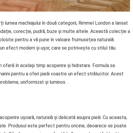
ți lumea machiajului în două categorii, Rimmel London a lansat
ndație, corecție, pudră, buze și multe altele. Această colecție a
olosite pentru a vă pune în valoare frumusețea naturală.
un efect modern și ușor, care se potrivește cu stilul tău.
n oferă în același timp acoperire și hidratare. Formula sa
rini pentru a oferi pielii voastre un efect strălucitor. Acest
probleme, uniformizat și luminos. .
coperire ușoară, naturală și delicată asupra pielii. Cu aceasta,
 piele. Produsul este perfect pentru oricine, deoarece se poate