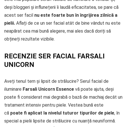
deși bloggeri și influnețerii îi laudă eficacitatea, se pare că
acest ser facil
nu este foarte bun în îngrijirea zilnică a
pielii.
Aflați de ce un ser facial atât de bine vândut nu este
neapărat cea mai bună alegere, mai ales dacă doriți să
obțineți rezultate vizibile.
RECENZIE SER FACIAL FARSALI
UNICORN
Aveți tenul tern și lipsit de strălucire? Serul facial de
iluminare
Farsali Unicorn Essence
vă poate ajuta, deși
poate fi considerat mai degrabă o bază de machiaj decât un
tratament intensiv pentru piele. Vestea bună este
că
poate fi aplicat la nivelul tuturor tipurilor de piele
, în
special a pielii lipsite de strălucire cu nuanță neuniformă.