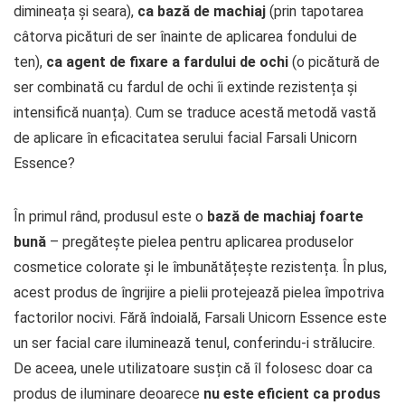
dimineața și seara),
ca bază de machiaj
(prin tapotarea
câtorva picături de ser înainte de aplicarea fondului de
ten),
ca agent de fixare a fardului de ochi
(o picătură de
ser combinată cu fardul de ochi îi extinde rezistența și
intensifică nuanța). Cum se traduce acestă metodă vastă
de aplicare în eficacitatea serului facial Farsali Unicorn
Essence?
În primul rând, produsul este o
bază de machiaj foarte
bună
– pregătește pielea pentru aplicarea produselor
cosmetice colorate și le îmbunătățește rezistența. În plus,
acest produs de îngrijire a pielii protejează pielea împotriva
factorilor nocivi. Fără îndoială, Farsali Unicorn Essence este
un ser facial care iluminează tenul, conferindu-i strălucire.
De aceea, unele utilizatoare susțin că îl folosesc doar ca
produs de iluminare deoarece
nu este eficient ca produs