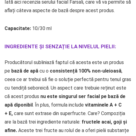
Iată aici recenzia serului facial Farsali, care vă va permite să
aflați câteva aspecte de bază despre acest produs.
Capacitate:
10/30 ml
INGREDIENTE ȘI SENZAȚIE LA NIVELUL PIELII:
Producătorul subliniază faptul că acesta este un produs
pe
bază de apă
cu o
consistență 100% non-uleioasă
,
ceea ce ar trebui să fie o soluție perfectă pentru tenul gras
cu tendiță seboreică. Un aspect care trebuie reținut este
că acest produs
nu este singurul ser facial pe bază de
apă diponibil
. În plus, formula include
vitaminele A + C
+
E,
care sunt extrase din superfructe. Care? Compoziția
are la bază trei ingrediente naturale:
fructele acai, goji și
afine.
Aceste trei fructe au rolul de a oferi pielii substanțe