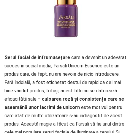
Serul facial de înfrumusețare
care a devenit un adevărat
succes în social media, Farsali Unicorn Essence este un
produs care, de fapt, nu are nevoie de nicio introducere.
Fără îndoială, a fost etichetat destul de rapid ca cel mai
bine vândut produs, totuși, acest titlu nu se datorează
eficacității sale –
culoarea roză și consistența care se
aseamănă unor lacrimi de unicorn
este motivul pentru
care atât de multe utilizatoare s-au îndrăgostit de acest
produs. Această magie a făcut ca Farsali să fie unul dintre
cele mai populare seruri faciale de iluminare a tenului. Și,