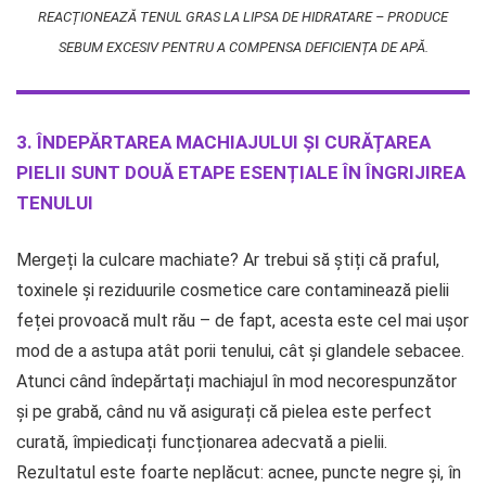
REACȚIONEAZĂ TENUL GRAS LA LIPSA DE HIDRATARE – PRODUCE
SEBUM EXCESIV PENTRU A COMPENSA DEFICIENȚA DE APĂ.
3. ÎNDEPĂRTAREA MACHIAJULUI ȘI CURĂȚAREA
PIELII SUNT DOUĂ ETAPE ESENȚIALE ÎN ÎNGRIJIREA
TENULUI
Mergeți la culcare machiate? Ar trebui să știți că praful,
toxinele și reziduurile cosmetice care contaminează pielii
feței provoacă mult rău – de fapt, acesta este cel mai ușor
mod de a astupa atât porii tenului, cât și glandele sebacee.
Atunci când îndepărtați machiajul în mod necorespunzător
și pe grabă, când nu vă asigurați că pielea este perfect
curată, împiedicați funcționarea adecvată a pielii.
Rezultatul este foarte neplăcut: acnee, puncte negre și, în