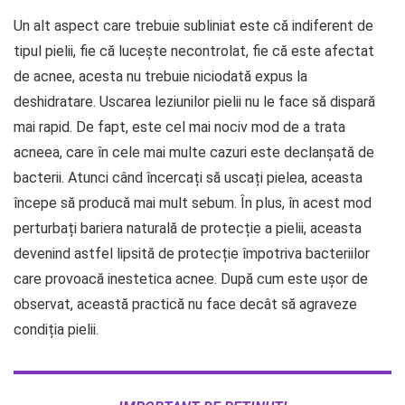
Un alt aspect care trebuie subliniat este că indiferent de
tipul pielii, fie că lucește necontrolat, fie că este afectat
de acnee, acesta nu trebuie niciodată expus la
deshidratare. Uscarea leziunilor pielii nu le face să dispară
mai rapid. De fapt, este cel mai nociv mod de a trata
acneea, care în cele mai multe cazuri este declanșată de
bacterii. Atunci când încercați să uscați pielea, aceasta
începe să producă mai mult sebum. În plus, în acest mod
perturbați bariera naturală de protecție a pielii, aceasta
devenind astfel lipsită de protecție împotriva bacteriilor
care provoacă inestetica acnee. După cum este ușor de
observat, această practică nu face decât să agraveze
condiția pielii.