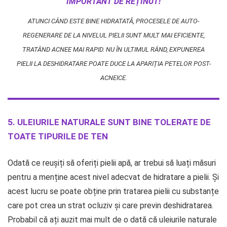
IMPORTANT DE REȚINUT!
ATUNCI CÂND ESTE BINE HIDRATATĂ, PROCESELE DE AUTO-
REGENERARE DE LA NIVELUL PIELII SUNT MULT MAI EFICIENTE,
TRATÂND ACNEE MAI RAPID. NU ÎN ULTIMUL RÂND, EXPUNEREA
PIELII LA DESHIDRATARE POATE DUCE LA APARIȚIA PETELOR POST-
ACNEICE.
5. ULEIURILE NATURALE SUNT BINE TOLERATE DE
TOATE TIPURILE DE TEN
Odată ce reușiți să oferiți pielii apă, ar trebui să luați măsuri
pentru a menține acest nivel adecvat de hidratare a pielii. Și
acest lucru se poate obține prin tratarea pielii cu substanțe
care pot crea un strat ocluziv și care previn deshidratarea.
Probabil că ați auzit mai mult de o dată că uleiurile naturale