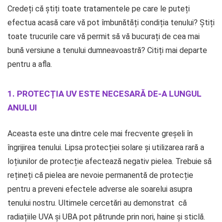
Credeți că știți toate tratamentele pe care le puteți
efectua acasă care vă pot îmbunătăți condiția tenului? Știți
toate trucurile care vă permit să vă bucurați de cea mai
bună versiune a tenului dumneavoastră? Citiți mai departe
pentru a afla.
1. PROTECȚIA UV ESTE NECESARĂ DE-A LUNGUL
ANULUI
Aceasta este una dintre cele mai frecvente greșeli în
îngrijirea tenului. Lipsa protecției solare și utilizarea rară a
loțiunilor de protecție afectează negativ pielea. Trebuie să
rețineți că pielea are nevoie permanentă de protecție
pentru a preveni efectele adverse ale soarelui asupra
tenului nostru. Ultimele cercetări au demonstrat că
radiațiile UVA și UBA pot pătrunde prin nori, haine și sticlă.