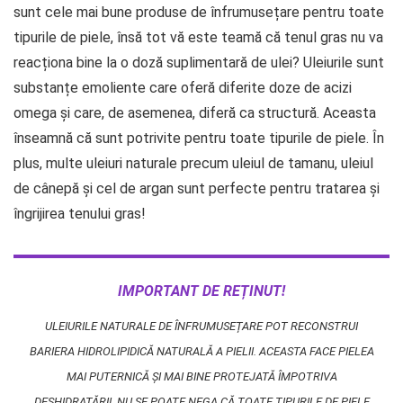
sunt cele mai bune produse de înfrumusețare pentru toate
tipurile de piele, însă tot vă este teamă că tenul gras nu va
reacționa bine la o doză suplimentară de ulei? Uleiurile sunt
substanțe emoliente care oferă diferite doze de acizi
omega și care, de asemenea, diferă ca structură. Aceasta
înseamnă că sunt potrivite pentru toate tipurile de piele. În
plus, multe uleiuri naturale precum uleiul de tamanu, uleiul
de cânepă și cel de argan sunt perfecte pentru tratarea și
îngrijirea tenului gras!
IMPORTANT DE REȚINUT!
ULEIURILE NATURALE DE ÎNFRUMUSEȚARE POT RECONSTRUI
BARIERA HIDROLIPIDICĂ NATURALĂ A PIELII. ACEASTA FACE PIELEA
MAI PUTERNICĂ ȘI MAI BINE PROTEJATĂ ÎMPOTRIVA
DESHIDRATĂRII. NU SE POATE NEGA CĂ TOATE TIPURILE DE PIELE