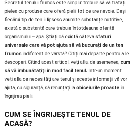
Secretul tenului frumos este simplu: trebuie să vă tratați
pielea cu produse care oferă pielii tot ce are nevoie. Deși
fiecărui tip de ten îi lipsesc anumite substanțe nutritive,
există o substanță care trebuie întotdeauna oferită
organismului – apa. Știați că există câteva
sfaturi
universale care vă pot ajuta să vă bucurați de un ten
frumos
indiferent de vârstă? Citiți mai departe pentru a le
descoperi. Citind acest articol, veți afla, de asemenea,
cum
să vă îmbunătățiți în mod facil tenul.
Într-un moment,
veți afla ce necesități are tenul și aceste informații vă vor
ajuta, cu siguranță, să renunțați la
obiceiurile proaste
în
îngrijirea pielii.
CUM SE ÎNGRIJEȘTE TENUL DE
ACASĂ?