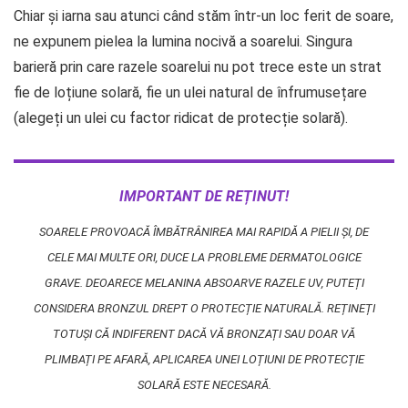
Chiar și iarna sau atunci când stăm într-un loc ferit de soare,
ne expunem pielea la lumina nocivă a soarelui. Singura
barieră prin care razele soarelui nu pot trece este un strat
fie de loțiune solară, fie un ulei natural de înfrumusețare
(alegeți un ulei cu factor ridicat de protecție solară).
IMPORTANT DE REȚINUT!
SOARELE PROVOACĂ ÎMBĂTRÂNIREA MAI RAPIDĂ A PIELII ȘI, DE
CELE MAI MULTE ORI, DUCE LA PROBLEME DERMATOLOGICE
GRAVE. DEOARECE MELANINA ABSOARVE RAZELE UV, PUTEȚI
CONSIDERA BRONZUL DREPT O PROTECȚIE NATURALĂ. REȚINEȚI
TOTUȘI CĂ INDIFERENT DACĂ VĂ BRONZAȚI SAU DOAR VĂ
PLIMBAȚI PE AFARĂ, APLICAREA UNEI LOȚIUNI DE PROTECȚIE
SOLARĂ ESTE NECESARĂ.