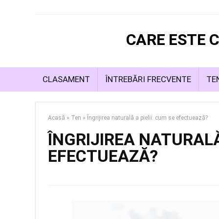
CARE ESTE C
CLASAMENT
ÎNTREBĂRI FRECVENTE
TE
Acasă
»
Ten
»
Îngrijirea naturală a pielii: cum se efectuează?
ÎNGRIJIREA NATURALĂ 
EFECTUEAZĂ?