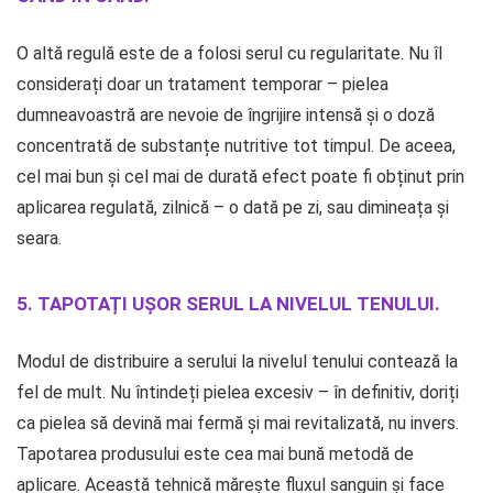
O altă regulă este de a folosi serul cu regularitate. Nu îl
considerați doar un tratament temporar – pielea
dumneavoastră are nevoie de îngrijire intensă și o doză
concentrată de substanțe nutritive tot timpul. De aceea,
cel mai bun și cel mai de durată efect poate fi obținut prin
aplicarea regulată, zilnică – o dată pe zi, sau dimineața și
seara.
5. TAPOTAȚI UȘOR SERUL LA NIVELUL TENULUI.
Modul de distribuire a serului la nivelul tenului contează la
fel de mult. Nu întindeți pielea excesiv – în definitiv, doriți
ca pielea să devină mai fermă și mai revitalizată, nu invers.
Tapotarea produsului este cea mai bună metodă de
aplicare. Această tehnică mărește fluxul sanguin și face