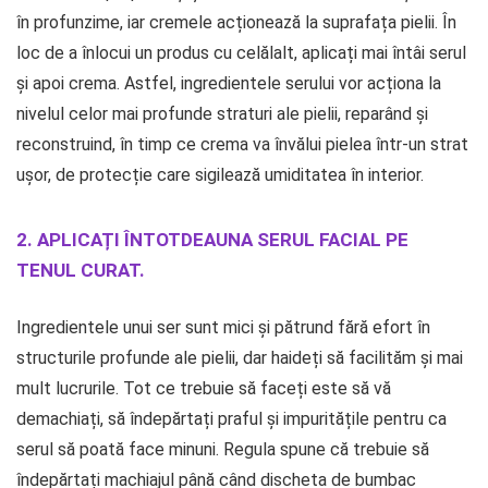
în profunzime, iar cremele acționează la suprafața pielii. În
loc de a înlocui un produs cu celălalt, aplicați mai întâi serul
și apoi crema. Astfel, ingredientele serului vor acționa la
nivelul celor mai profunde straturi ale pielii, reparând și
reconstruind, în timp ce crema va învălui pielea într-un strat
ușor, de protecție care sigilează umiditatea în interior.
2. APLICAȚI ÎNTOTDEAUNA SERUL FACIAL PE
TENUL CURAT.
Ingredientele unui ser sunt mici și pătrund fără efort în
structurile profunde ale pielii, dar haideți să facilităm și mai
mult lucrurile. Tot ce trebuie să faceți este să vă
demachiați, să îndepărtați praful și impuritățile pentru ca
serul să poată face minuni. Regula spune că trebuie să
îndepărtați machiajul până când discheta de bumbac