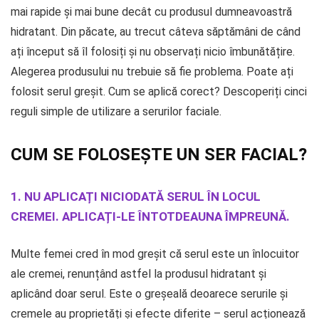
mai rapide și mai bune decât cu produsul dumneavoastră
hidratant. Din păcate, au trecut câteva săptămâni de când
ați început să îl folosiți și nu observați nicio îmbunătățire.
Alegerea produsului nu trebuie să fie problema. Poate ați
folosit serul greșit. Cum se aplică corect? Descoperiți cinci
reguli simple de utilizare a serurilor faciale.
CUM SE FOLOSEȘTE UN SER FACIAL?
1. NU APLICAȚI NICIODATĂ SERUL ÎN LOCUL
CREMEI. APLICAȚI-LE ÎNTOTDEAUNA ÎMPREUNĂ.
Multe femei cred în mod greșit că serul este un înlocuitor
ale cremei, renunțând astfel la produsul hidratant și
aplicând doar serul. Este o greșeală deoarece serurile și
cremele au proprietăți și efecte diferite – serul acționează