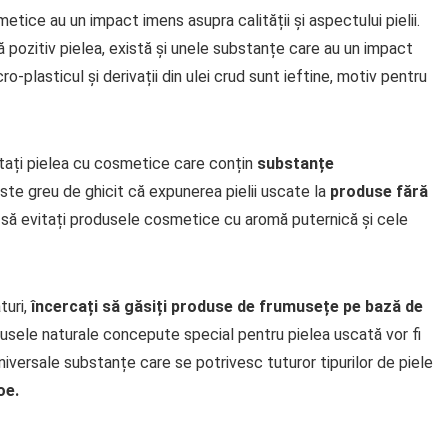
etice au un impact imens asupra calității și aspectului pielii.
pozitiv pielea, există și unele substanțe care au un impact
ro-plasticul și derivații din ulei crud sunt ieftine, motiv pentru
ratați pielea cu cosmetice care conțin
substanțe
ste greu de ghicit că expunerea pielii uscate la
produse fără
i să evitați produsele cosmetice cu aromă puternică și cele
turi,
încercați să găsiți produse de frumusețe pe bază de
usele naturale concepute special pentru pielea uscată vor fi
universale substanțe care se potrivesc tuturor tipurilor de piele
oe.