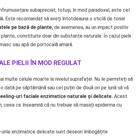
înfrumusețare subapreciat, totuși, în mod paradoxal, este cel
ii.
Este recomandat să aveți întotdeauna o sticlă de toner
latele pe bază de plante,
de asemenea, au un impact positiv
plante, constituite doar din substanțe naturale. În cazul pielii
Damasc sau apă de portocală amară.
ALE PIELII ÎN MOD REGULAT
i multe celule moarte la nivelul suprafaței. Nu le permiteți să
ca o dată pe săptămână sau cel puțin de două ori pe lună să vă
eeling-uri faciale enzimatice naturale și delicate.
Acest
vi, ceea ce înseamnă că nu trebuie să masați epiderma cu
urile enzimatice delicate sunt deseori îmbogățite