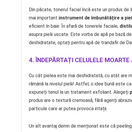
Din păcate, tonerul facial încă este un produs de 
mai important
instrument de îmbunătățire a piel
eficient în baie. În afară de tonerele faciale,
disti
asupra pielii uscate. Este vorba de apă pe bază de 
deshidratate, optați pentru apă de trandafir de 
4. ÎNDEPĂRTAȚI CELULELE MOARTE 
Cu cât pielea este mai deshidratată, cu atât are ma
rămână la nivelul pielii! Astfel, o idee bună este 
expuneți tenul la un tratament exfoliant. Alegeți
p
produs are o textură cremoasă, fără agenți abrazi
particule care ar putea provoca iritații.
Un alt avantaj demn de menționat este că peeling-