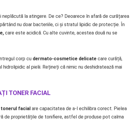
 și neplăcută la atingere. De ce? Deoarece în afară de curățarea
ărtând nu doar bacteriile, ci și stratul lipidic de protecție. În
le,
care este acidică. Cu alte cuvinte, acestea două nu se
 întregul corp cu
dermato-cosmetice delicate
care curăță,
l hidrolipidic al pielii. Rețineți că nimic nu deshidratează mai
CAȚI TONER FACIAL
r
tonerul facial
are capacitatea de a-l echilibra corect. Pielea
ară de proprietățile de tonifiere, astfel de produse pot calma