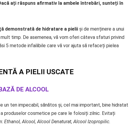
acă ați răspuns afirmativ la ambele întrebări, sunteți în
nță demonstrată de hidratare a pielii
și de menținere a unui
u mult timp. De asemenea, vă vom oferi câteva sfaturi privind
găsi 5 metode infailibile care vă vor ajuta să refaceți pielea
ENTĂ A PIELII USCATE
 BAZĂ DE ALCOOL
 un ten impecabil, sănătos și, cel mai important, bine hidratat
a produselor cosmetice pe care le folosiți zilnic. Evitați
m:
Ethanol, Alcool, Alcool Denaturat, Alcool Izopropilic.