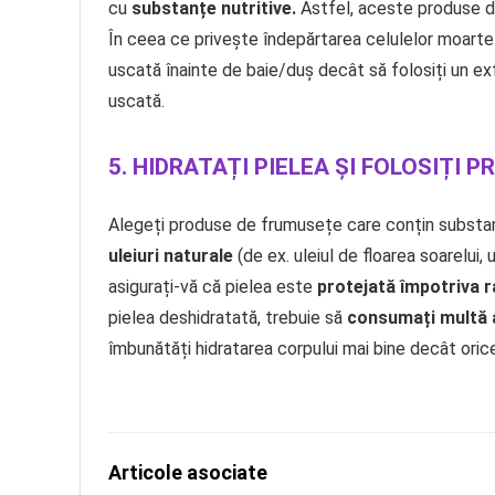
cu
substanțe nutritive.
Astfel, aceste produse de
În ceea ce privește îndepărtarea celulelor moarte al
uscată înainte de baie/duș decât să folosiți un ex
uscată.
5. HIDRATAȚI PIELEA ȘI FOLOSIȚI 
Alegeți produse de frumusețe care conțin substan
uleiuri naturale
(de ex. uleiul de floarea soarelui,
asigurați-vă că pielea este
protejată împotriva r
pielea deshidratată, trebuie să
consumați multă 
îmbunătăți hidratarea corpului mai bine decât ori
Articole asociate