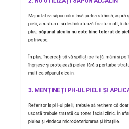
2. NU UTILIZAȚI SĂPUN ALCALIN
Majoritatea săpunurilor lasă pielea strânsă, aspră
pielii, acestea o și deshidratează foarte mult, îndep
plus,
săpunul alcalin nu este bine tolerat de pie
potrivesc.
În plus, încercați să vă spălați pe față, mâini și pe
îngrijesc și protejează pielea fără a perturba stratu
mult ca săpunul alcalin.
3. MENȚINEȚI PH-UL PIELII ȘI APLI
Referitor la pH-ul pielii, trebuie să reținem că doa
uscată trebuie tratată cu toner facial zilnic. În af
pielea și vindeca microdeteriorarea și iritațiile.