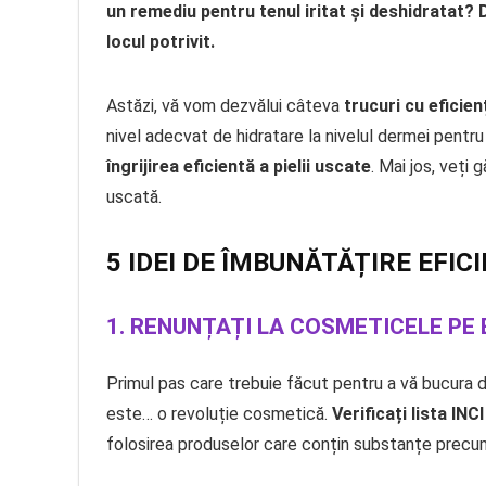
un remediu pentru tenul iritat și deshidratat? D
locul potrivit.
Astăzi, vă vom dezvălui câteva
trucuri cu eficie
nivel adecvat de hidratare la nivelul dermei pentr
îngrijirea eficientă a pielii uscate
. Mai jos, veți 
uscată.
5 IDEI DE ÎMBUNĂTĂȚIRE EFICI
1. RENUNȚAȚI LA COSMETICELE PE
Primul pas care trebuie făcut pentru a vă bucura de
este… o revoluție cosmetică.
Verificați lista INCI
folosirea produselor care conțin substanțe precu