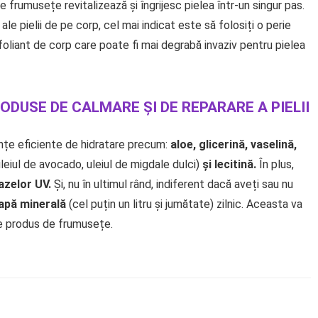
 frumusețe revitalizează și îngrijesc pielea într-un singur pas.
e pielii de pe corp, cel mai indicat este să folosiți o perie
foliant de corp care poate fi mai degrabă invaziv pentru pielea
PRODUSE DE CALMARE ȘI DE REPARARE A PIELII
țe eficiente de hidratare precum:
aloe, glicerină, vaselină,
 uleiul de avocado, uleiul de migdale dulci)
și lecitină.
În plus,
azelor UV.
Și, nu în ultimul rând, indiferent dacă aveți sau nu
apă minerală
(cel puțin un litru și jumătate) zilnic. Aceasta va
ce produs de frumusețe.