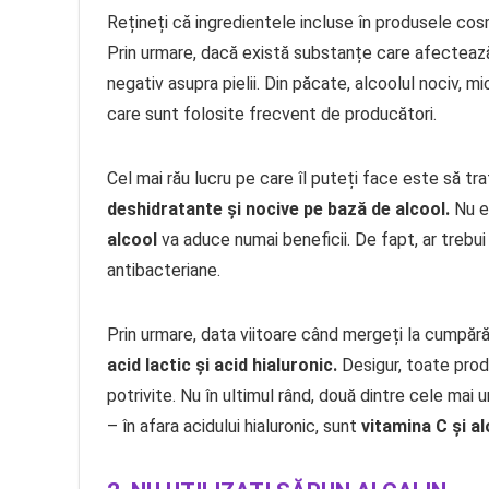
Rețineți că ingredientele incluse în produsele cosm
Prin urmare, dacă există substanțe care afectează 
negativ asupra pielii. Din păcate, alcoolul nociv, mic
care sunt folosite frecvent de producători.
Cel mai rău lucru pe care îl puteți face este să t
deshidratante și nocive pe bază de alcool.
Nu e
alcool
va aduce numai beneficii. De fapt, ar trebu
antibacteriane.
Prin urmare, data viitoare când mergeți la cumpără
acid lactic și acid hialuronic.
Desigur, toate prod
potrivite. Nu în ultimul rând, două dintre cele mai 
– în afara acidului hialuronic, sunt
vitamina C și al