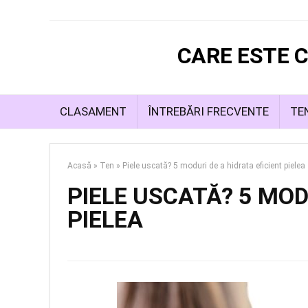
CARE ESTE C
CLASAMENT
ÎNTREBĂRI FRECVENTE
TE
Acasă
»
Ten
»
Piele uscată? 5 moduri de a hidrata eficient pielea
PIELE USCATĂ? 5 MOD
PIELEA